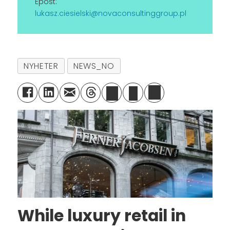
Epost:
lukasz.ciesielski@novaconsultinggroup.pl
NYHETER
NEWS_NO
While luxury retail in