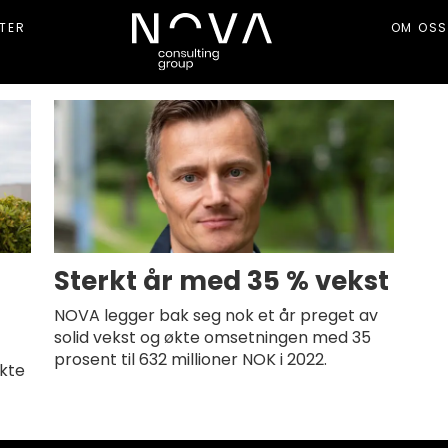
TER
OM OSS
g
Sterkt år med 35 % vekst
NOVA legger bak seg nok et år preget av
solid vekst og økte omsetningen med 35
prosent til 632 millioner NOK i 2022.
økte