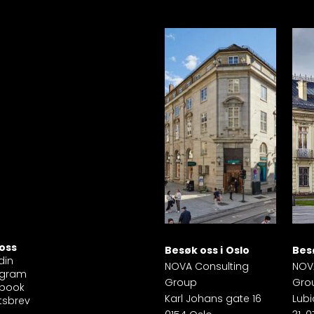
 oss
Besøk oss i
Oslo
Besø
din
NOVA Consulting
NOV
agram
Group
Gro
book
Karl Johans gate 16
Lubi
tsbrev