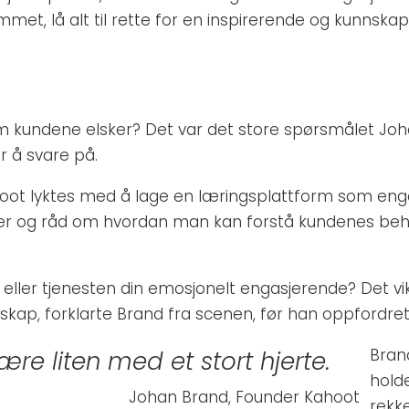
t, lå alt til rette for en inspirerende og kunnskap
 kundene elsker? Det var det store spørsmålet Joha
r å svare på.
ot lyktes med å lage en læringsplattform som engas
nger og råd om hvordan man kan forstå kundenes beho
 eller tjenesten din emosjonelt engasjerende? Det vi
esskap, forklarte Brand fra scenen, før han oppfordret
Bran
re liten med et stort hjerte.
holde
Johan Brand, Founder Kahoot
rekke