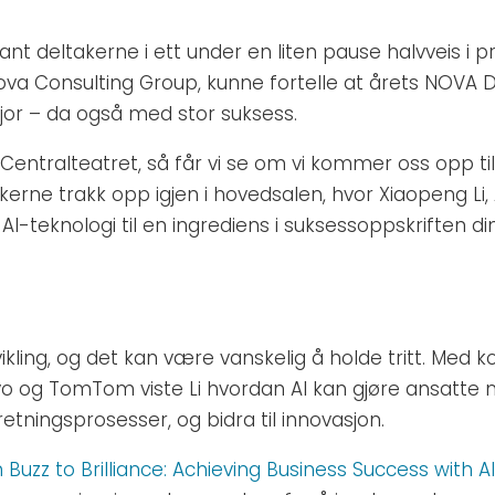
lant deltakerne i ett under en liten pause halvveis i 
ova Consulting Group, kunne fortelle at årets NOVA D
fjor – da også med stor suksess.
ler vi Centralteatret, så får vi se om vi kommer oss opp 
kerne trakk opp igjen i hovedsalen, hvor Xiaopeng Li, 
I-teknologi til en ingrediens i suksessoppskriften din
vikling, og det kan være vanskelig å holde tritt. Med
vo og TomTom viste Li hvordan AI kan gjøre ansatte 
ningsprosesser, og bidra til innovasjon.
Buzz to Brilliance: Achieving Business Success with A