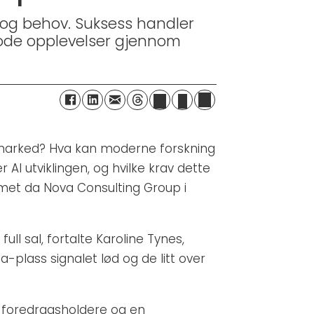
r og behov. Suksess handler
gode opplevelser gjennom
e marked? Hva kan moderne forskning
I utviklingen, og hvilke krav dette
met da Nova Consulting Group i
ll sal, fortalte Karoline Tynes,
-plass signalet lød og de litt over
 foredragsholdere og en