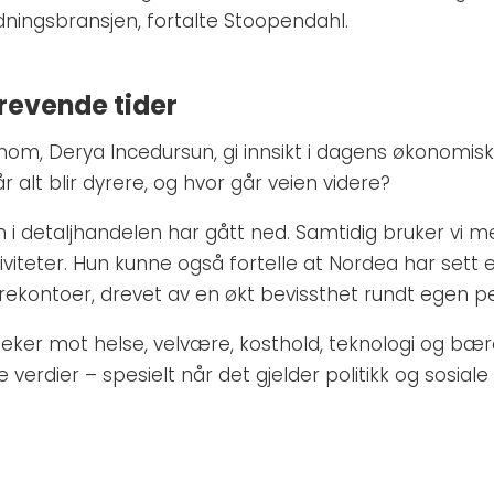
ningsbransjen, fortalte Stoopendahl.
krevende tider
om, Derya Incedursun, gi innsikt i dagens økonomisk
r alt blir dyrere, og hvor går veien videre?
n i detaljhandelen har gått ned. Samtidig bruker vi m
tiviteter. Hun kunne også fortelle at Nordea har sett 
ekontoer, drevet av en økt bevissthet rundt egen pe
eker mot helse, velvære, kosthold, teknologi og bære
verdier – spesielt når det gjelder politikk og sosial