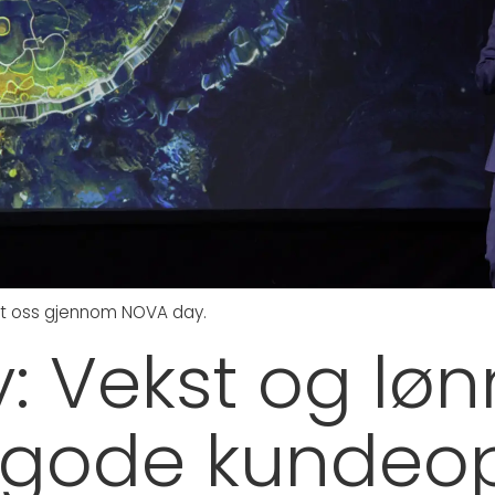
set oss gjennom NOVA day.
: Vekst og lø
gode kundeop