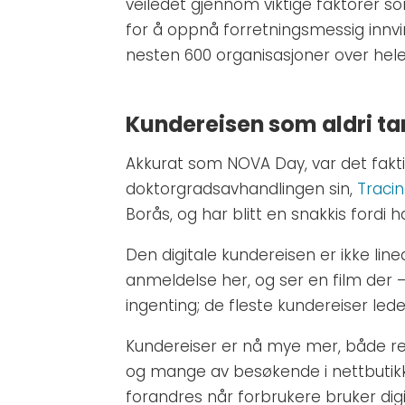
veiledet gjennom viktige faktorer s
for å oppnå forretningsmessig innvir
nesten 600 organisasjoner over hele
Kundereisen som aldri tar
Akkurat som NOVA Day, var det fakti
doktorgradsavhandlingen sin,
Traci
Borås, og har blitt en snakkis ford
Den digitale kundereisen er ikke lineæ
anmeldelse her, og ser en film der 
ingenting; de fleste kundereiser leder
Kundereiser er nå mye mer, både re
og mange av besøkende i nettbutikke
forandres når forbrukere bruker digi