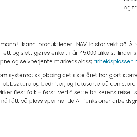
og ta
nn Ullsand, produktleder i NAV, la stor vekt på. Å tø
 rett og slett gjøres enkelt når 45.000 ulike stilling
pne og selvbetjente markedsplass;
arbeidsplassen.
 systematisk jobbing det siste året har gjort større
obbsøkere og bedrifter, og fokuserte på den store v
ker flest folk – først. Ved å sette brukerens reise i 
nå fått på plass spennende AI-funksjoner arbeidsgiv