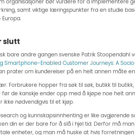
om organisasjoner bør vurdere for å implementere ge
kning, samt viktige læringspunkter fra en studie base
 Europa.
 slutt
sk bare andre gangen svenske Patrik Stoopendahl var
ng Smartphone-Enabled Customer Journeys: A Socio
i han prater om kundereiser på en helt annen måte e
r. Forbrukere hopper fra søk til søk, butikk til butikk
– før de kanskje ender opp med å kjøpe noe helt ann
 ikke nødvendigvis til et kjøp.
search og kunnskapsinnhenting er like avgjørende s
n din er der bare for å slå i hjel tid. Derfor må ma
tale enheter, og man må huske at hvis forretningen din