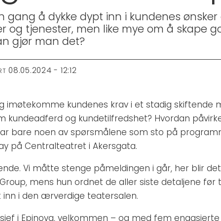
oen gang å dykke dypt inn i kundenes ønske
er og tjenester, men like mye om å skape 
an gjør man det?
08.05.2024 - 12:12
RT
 og imøtekomme kundenes krav i et stadig skiftend
 kundeadferd og kundetilfredshet? Hvordan påvirker A
e var bare noen av spørsmålene som sto på program
Day på Centralteatret i Akersgata.
de. Vi måtte stenge påmeldingen i går, her blir det fu
roup, mens hun ordnet de aller siste detaljene før ta
nn i den ærverdige teatersalen.
esjef i Epinova, velkommen – og med fem engasjerte