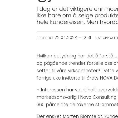
I dag er det viktigere enn n
ikke bare om å selge produkt
hele kundereisen. Men hvord
22.04.2024 - 12:31
PUBLISERT
SIST OPPDATE
Hvilken betydning har det å forstå
og pågående trender fortelle oss om
setter til våre virksomheter? Dett
forrige uke inviterte til årets NOVA 
– Interessen har vært helt overvelden
markedsansvarlig i Nova Consulting G
360 påmeldte deltakerne strømmet i
Der ønsket Morten Blomfeldt, kund