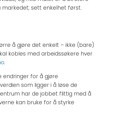
 markedet; sett enkelhet først.
rre å gjøre det enkelt – ikke (bare)
er skal kobles med arbeidssøkere hver
no
.
 endringer for å gjøre
erdien som ligger i å løse de
sentrum har de jobbet flittig med å
erne kan bruke for å styrke