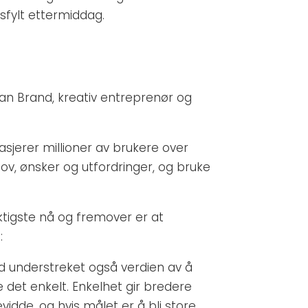
sfylt ettermiddag.
n Brand, kreativ entreprenør og
jerer millioner av brukere over
v, ønsker og utfordringer, og bruke
ktigste nå og fremover er at
:
d understreket også verdien av å
 det enkelt. Enkelhet gir bredere
vidde, og hvis målet er å bli store