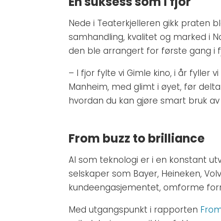
En suksess som i fjor
Nede i Teaterkjelleren gikk praten b
samhandling, kvalitet og marked i N
den ble arrangert for første gang i 
– I fjor fylte vi Gimle kino, i år fyl
Manheim, med glimt i øyet, før delta
hvordan du kan gjøre smart bruk av A
From buzz to brilliance
AI som teknologi er i en konstant ut
selskaper som Bayer, Heineken, Vol
kundeengasjementet, omforme forret
Med utgangspunkt i rapporten
From 