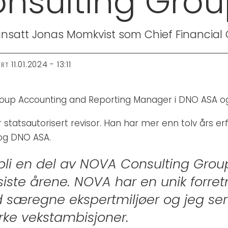
onsulting Gro
satt Jonas Momkvist som Chief Financial O
11.01.2024 - 13:11
ERT
up Accounting and Reporting Manager i DNO ASA og ti
tatsautorisert revisor. Han har mer enn tolv års erfar
og DNO ASA.
bli en del av NOVA Consulting Grou
 siste årene. NOVA har en unik forr
særegne ekspertmiljøer og jeg ser fr
erke vekstambisjoner.