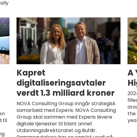
ally
t
Kapret
A 
digitaliseringsavtaler
Hi
verdt 1.3 milliard kroner
202
fill
NOVA Consulting Group inngår strategisk
arou
samarbeid med Experis. NOVA Consulting
en
the
Group skal sammen med Experis levere
 til
yea
digitale tjenester til blant annet
Utdanningsdirektoratet og Bufdir.
ng