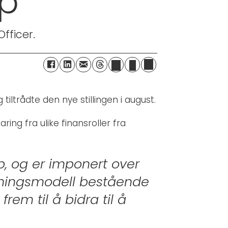
up
fficer.
ltrådte den nye stillingen i august.
ing fra ulike finansroller fra
p, og er imponert over
etningsmodell bestående
em til å bidra til å