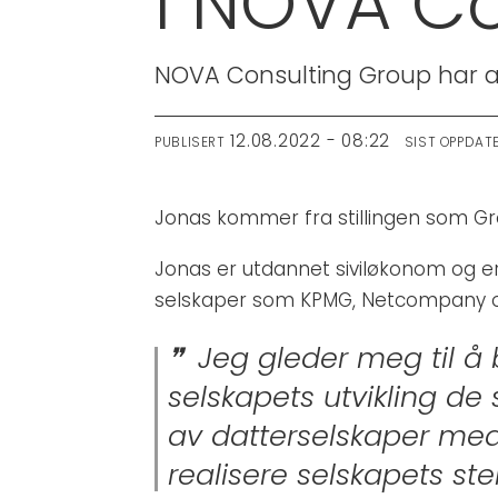
i NOVA C
NOVA Consulting Group har an
12.08.2022 - 08:22
PUBLISERT
SIST OPPDAT
Jonas kommer fra stillingen som Gro
Jonas er utdannet siviløkonom og er s
selskaper som KPMG, Netcompany 
Jeg gleder meg til å 
selskapets utvikling de
av datterselskaper med 
realisere selskapets st