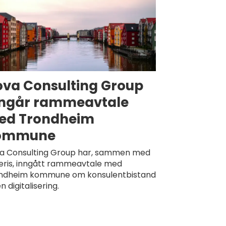
va Consulting Group
nngår rammeavtale
ed Trondheim
ommune
a Consulting Group har, sammen med
eris, inngått rammeavtale med
ndheim kommune om konsulentbistand
n digitalisering.