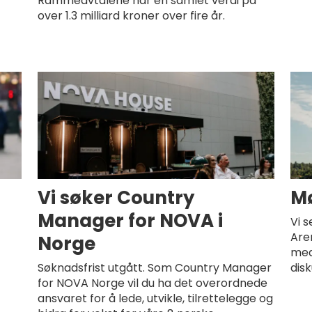
Rammeavtalene har en samlet verdi på
over 1.3 milliard kroner over fire år.
Vi søker Country
Mø
Manager for NOVA i
Vi s
Aren
Norge
med
Søknadsfrist utgått. Som Country Manager
disk
for NOVA Norge vil du ha det overordnede
ansvaret for å lede, utvikle, tilrettelegge og