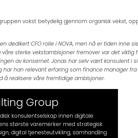
gruppen vokst betydelig gjennom organisk vekst, opp
 en dedikert CFO rolle i NOVA, men nå er tiden inne si
 våre sterke vekstambisjoner fremover var det viktig
ringen av konsernet. Jonas har selv vært konsulent i s
gg har han relevant erfaring
som finance manager fra
s med å realisere våre fremtidige ambisjoner.
ting Group
isk konsulentselskap innen digitale
dens største varemerker med strategisk
gn, digital tjenesteutvikling, samhandling