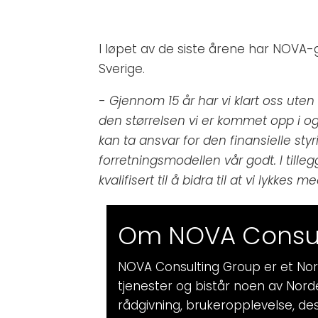
I løpet av de siste årene har NOVA-
Sverige.
-
Gjennom 15 år har vi klart oss uten
den størrelsen vi er kommet opp i og
kan ta ansvar for den finansielle sty
forretningsmodellen vår godt. I tille
kvalifisert til å bidra til at vi lykke
Om NOVA Consul
NOVA Consulting Group er et Nord
tjenester og bistår noen av Nor
rådgivning, brukeropplevelse, desi