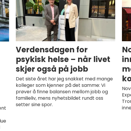
Verdensdagen for
No
psykisk helse – når livet
i
skjer også på jobb
m
k
Det siste året har jeg snakket med mange
kolleger som kjenner på det samme: Vi
Nov
prøver å finne balansen mellom jobb og
Exp
familieliv, mens nyhetsbildet rundt oss
Tro
setter sine spor.
inne
ent
lue
d