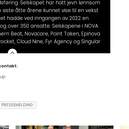
dsføring. Selskapet har hatt jevn lønnsom
siste åtte årene kunnet vise til en vekst
rnet hadde ved inngangen av 2022 en
 og over 350 ansatte. Selskapene i NOVA
hern Beat, Novacare, Point Taken, Epinova
 Rocket, Cloud Nine, Fyr Agency og Singular
 kontakt:
oup
PRESSEMELDING