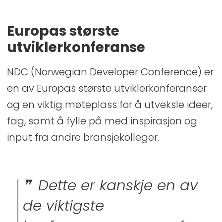
Europas største
utviklerkonferanse
NDC (Norwegian Developer Conference)
er
en
av
Europas største utviklerkonferanse
r
og en
viktig møteplass
for å
utveksle
ideer,
fag
, samt å
fylle
på med inspirasjon og
input
fra andre bransjekolleger
.
Dette er kanskje en av
de viktigste