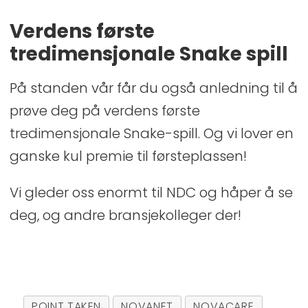
Verdens første
tredimensjonale Snake spill
På standen
vår
får du også anledning til å
prøve deg på verdens første
tredimensjonale Snake
-
spill.
Og vi lover en
ganske
kul
premie til førsteplass
en
!
Vi gleder oss enormt til NDC og
håper å
se
deg
, og andre bransjekolleger
der!
POINT TAKEN
NOVANET
NOVACARE