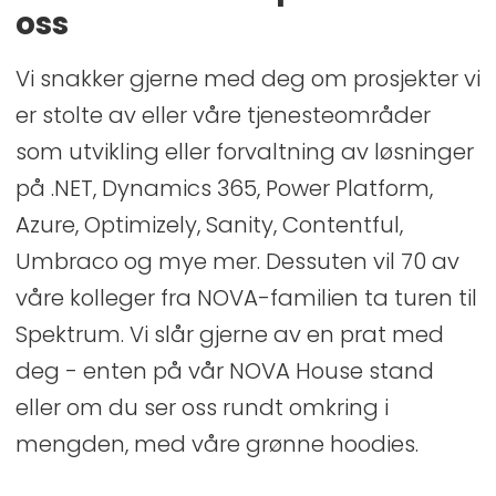
oss
Vi snakker gjerne med deg om
prosjekter vi
er stolte av
eller
våre tjenesteområder
som
utvikling eller forvaltning av
løsninger
på
.
NET
,
Dynamics 365, Power Platform,
Azure
,
Optimizely
,
Sanity
,
Contentful
,
Umbraco
og
mye mer.
Dessuten
vil
70 av
våre
kolleger
fra NOVA-familien
ta turen til
Spektrum
.
V
i slår gjerne av en prat
med
deg
-
enten
på
vår
NOVA House
stand
eller om du ser oss
rundt omkring
i
mengden
,
med våre grønne
hoodies
.